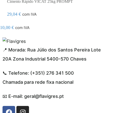
Cimento Rápido VICAT 25kg PROMPT
29,04
€
com IVA
10,00
€
com IVA
segel resmi adresi
📍 Morada: Rua Júlio dos Santos Pereira Lote
20A Zona Industrial 5400-570 Chaves
📞 Telefone: (+351) 276 341 500
Chamada para rede fixa nacional
📧 E-mail: geral@flavigres.pt