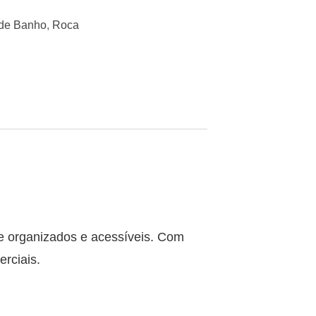
 de Banho
,
Roca
re organizados e acessíveis. Com
rciais.