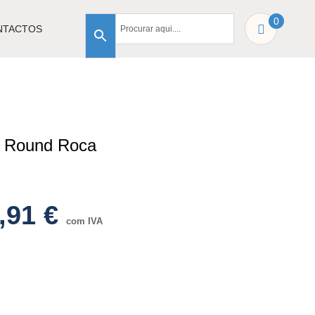
0
NTACTOS
ls Round Roca
,91
€
com IVA