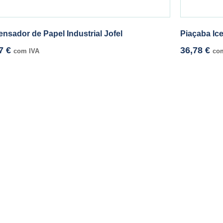
ensador de Papel Industrial Jofel
Piaçaba Ic
27
€
36,78
€
com IVA
co