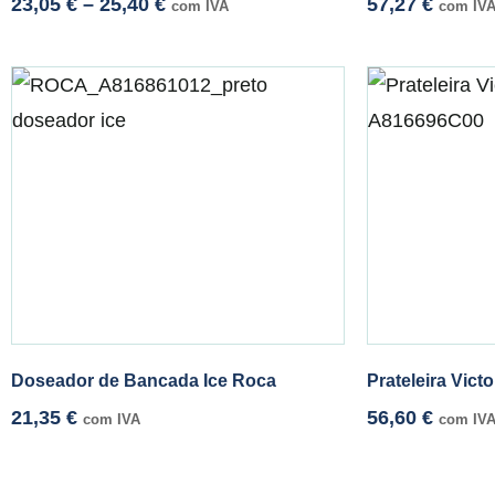
23,05
€
–
25,40
€
57,27
€
com IVA
com IV
Doseador de Bancada Ice Roca
Prateleira Vic
21,35
€
56,60
€
com IVA
com IV