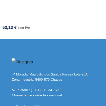
53,13
€
com IVA
mi adresi
📍 Morada: Rua Júlio dos Santos Pereira Lote 20A
Zona Industrial 5400-570 Chaves
📞 Telefone: (+351) 276 341 500
Chamada para rede fixa nacional