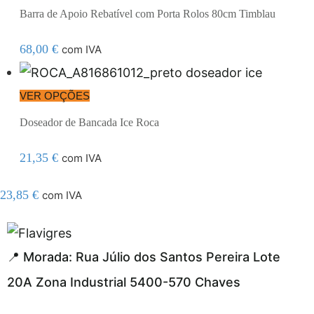
Barra de Apoio Rebatível com Porta Rolos 80cm Timblau
68,00
€
com IVA
VER OPÇÕES
Doseador de Bancada Ice Roca
21,35
€
com IVA
23,85
€
com IVA
egel resmi adresi
📍 Morada: Rua Júlio dos Santos Pereira Lote
20A Zona Industrial 5400-570 Chaves