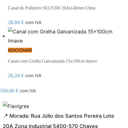
Canal de Polímero SELF200 204x140mm Ulma
28,84
€
com IVA
ADICIONAR
Canal com Grelha Galvanizada 15x100cm Imave
26,24
€
com IVA
350,00
€
com IVA
egel resmi adresi
📍 Morada: Rua Júlio dos Santos Pereira Lote
20A Zona Industrial 5400-570 Chaves