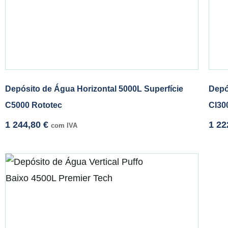
Depósito de Água Horizontal 5000L Superfície
Depó
C5000 Rototec
CI30
1 244,80
€
1 22
com IVA