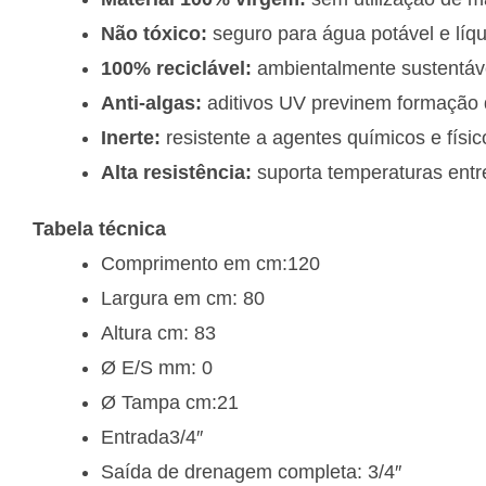
Não tóxico:
seguro para água potável e líqu
100% reciclável:
ambientalmente sustentáv
Anti-algas:
aditivos UV previnem formação d
Inerte:
resistente a agentes químicos e físic
Alta resistência:
suporta temperaturas entr
Tabela técnica
Comprimento em cm:
120
Largura em cm:
80
Altura cm:
83
Ø E/S mm:
0
Ø Tampa cm:
21
Entrada
3/4″
Saída de drenagem completa:
3/4″