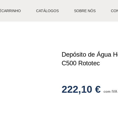
🛒CARRINHO
CATÁLOGOS
SOBRE NÓS
CO
Depósito de Água Ho
C500 Rototec
222,10
€
com IVA