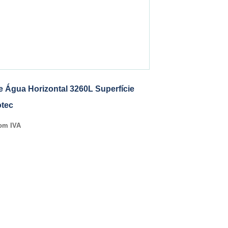
e Água Horizontal 3260L Superfície
otec
om IVA