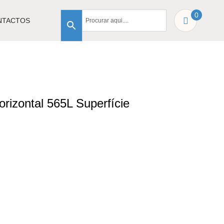
0
NTACTOS
rizontal 565L Superfície