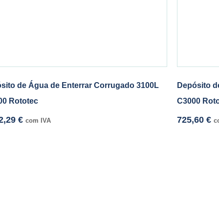
sito de Água de Enterrar Corrugado 3100L
Depósito d
00 Rototec
C3000 Rot
2,29
€
725,60
€
com IVA
c