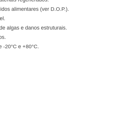
idos alimentares (ver D.O.P.).
el.
e algas e danos estruturais.
os.
e -20°C e +80°C.