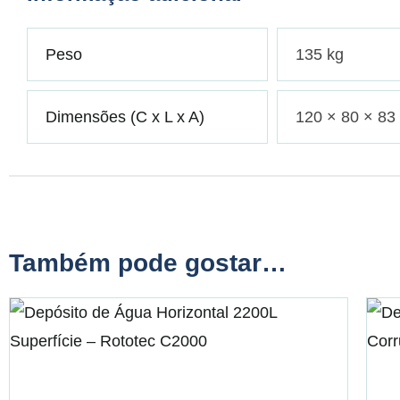
Peso
135 kg
Dimensões (C x L x A)
120 × 80 × 83
Também pode gostar…