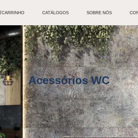
🛒CARRINHO
CATÁLOGOS
SOBRE NÓS
CO
Acessórios WC
Home
Catalogo
Acessórios WC