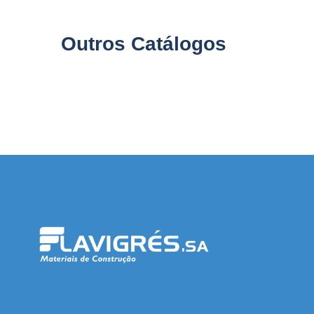
Outros Catálogos
 resmi adresi