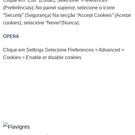
Clique em “Edit” (Editar); Selecione “Preferences”
(Preferências); No painel superior, selecione o ícone
“Security” (Segurança) Na secção “Accept Cookies” (Aceitar
cookies), selecione “Never”(Nunca).
OPERA
Clique em Settings Selecione Preferences > Advanced >
Cookies > Enable or disable cookies
resmi adresi