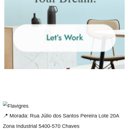
segel resmi adresi
📍 Morada: Rua Júlio dos Santos Pereira Lote 20A
Zona Industrial 5400-570 Chaves